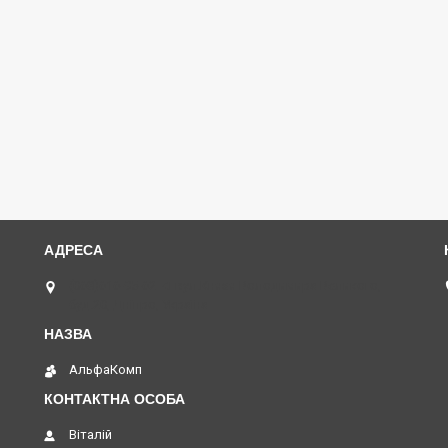
(068)616-95-62 ◄ вул.Князя Володимира Великого,
буд.20, Дніпро, Україна
АльфаКомп
Віталій