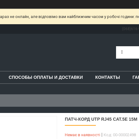
раз не онлайн, але відповімо вам найближчим часом у робочі години: пн-пт
(068)616-
СПОСОБЫ ОПЛАТЫ И ДОСТАВКИ
КОНТАКТЫ
ГА
ПАТЧ-КОРД UTP RJ45 CAT.5E 15M
Немає в наявності
Код:
00-00002498