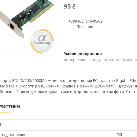
95 ₴
+380 (68) 616-95-62
Telegram
повернення товару протягом 14 днів
з
арта PCI 10/100/1000Mb — високопродуктивний PCI-адаптер Gigabit Ethe
0Mбіт/с, PCI-слоти розширення. Працює в режимі 32/64-бітт. Під'єднує ПК
Зовнішній вигляд може відрізнятися від представленого на фото. Стан:
РИСТИКИ
І
с підключення
PCI