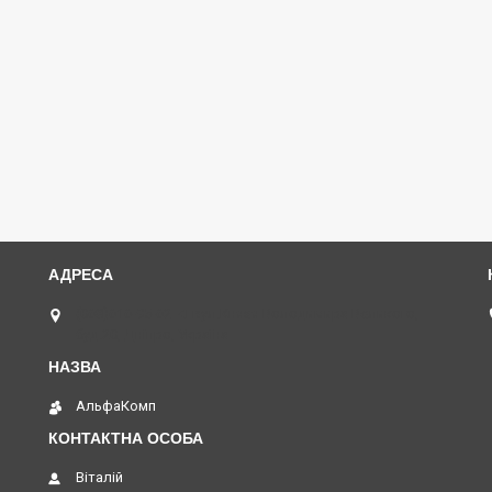
(068)616-95-62 ◄ вул.Князя Володимира Великого,
буд.20, Дніпро, Україна
АльфаКомп
Віталій