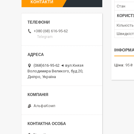
КОНТАКТИ
Стан
КОРИСТ
Кількість
+380 (68) 616-95-62
Швидкіст
Telegram
ІНФОРМА
Ціна:
95 ₴
(068)616-95-62 ◄ вул.Князя
Володимира Великого, буд.20,
Дніпро, Україна
АльфаКомп