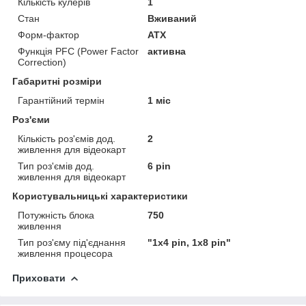
Кількість кулерів
1
Стан
Вживаний
Форм-фактор
ATX
Функція PFC (Power Factor
активна
Correction)
Габаритні розміри
Гарантійний термін
1 міс
Роз'єми
Кількість роз'ємів дод.
2
живлення для відеокарт
Тип роз'ємів дод.
6 pin
живлення для відеокарт
Користувальницькі характеристики
Потужність блока
750
живлення
Тип роз'єму під'єднання
"1х4 pin, 1х8 pin"
живлення процесора
Приховати