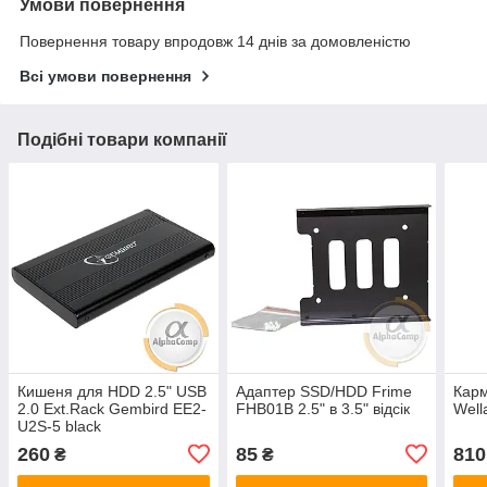
Умови повернення
Повернення товару впродовж 14 днів за домовленістю
Всі умови повернення
Подібні товари компанії
Кишеня для HDD 2.5" USB
Адаптер SSD/HDD Frime
Карм
2.0 Ext.Rack Gembird EE2-
FHB01B 2.5" в 3.5" відсік
Well
U2S-5 black
260
85
810
₴
₴