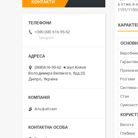
КОНТАКТИ
а отже, й
1151/1150/
ХАРАКТЕ
+380 (68) 616-95-62
Telegram
ОСНОВН
Виробни
Гарантійн
(068)616-95-62 ◄ вул.Князя
Признач
Володимира Великого, буд.20,
Роз'єми
Дніпро, Україна
Система
Стан
Сумісніс
АльфаКомп
КОРИСТ
Висота
Глибина