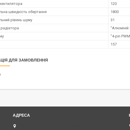
вентилятора
120
ьна швидкість обертання
1800
ьний рівень шуму
31
 радіатора
"Алюміній 
єму
"4-pin PWM
157
ЦІЯ ДЛЯ ЗАМОВЛЕННЯ
₴
(068)616-95-62 ◄ вул.Князя Володимира Великого,