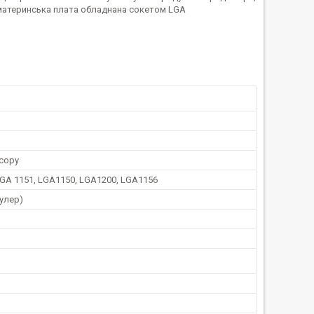
х материнська плата обладнана сокетом LGA
сору
GA 1151, LGA1150, LGA1200, LGA1156
улер)