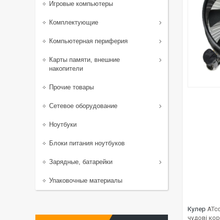
Игровые компьютеры
Комплектующие
Компьютерная периферия
Карты памяти, внешние
накопители
Прочие товары
Сетевое оборудование
Ноутбуки
Блоки питания ноутбуков
Зарядные, батарейки
Упаковочные материалы
Кулер
ATco
чудові ко