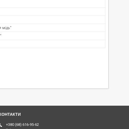
+ мідь"
"
+380 (68) 616-95-62