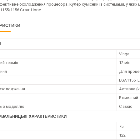
 ефективне охолодження процесора. Кулер сумісний із системами, у яки
1155/1156 Стан: Нове
РИСТИКИ
І
к
Vinga
ий термін
12 міс
ення
Для проце
LGA1155, L
 охолодження
Активна (к
Вживаний
ть з моделлю
Classic
УВАЛЬНИЦЬКІ ХАРАКТЕРИСТИКИ
75
122