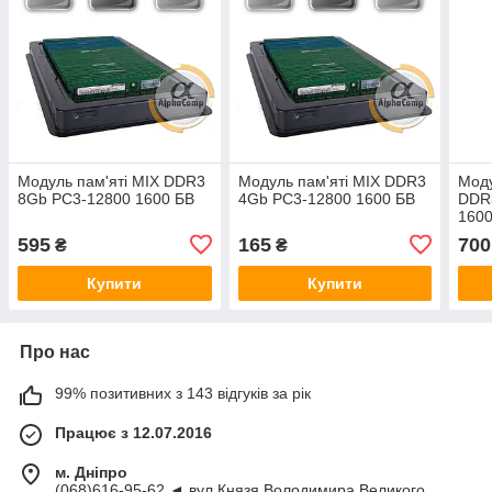
Модуль пам'яті MIX DDR3
Модуль пам'яті MIX DDR3
Мод
8Gb PC3-12800 1600 БВ
4Gb PC3-12800 1600 БВ
DDR
1600
595
165
700
₴
₴
Купити
Купити
Про нас
99% позитивних з 143 відгуків за рік
Працює з 12.07.2016
м. Дніпро
(068)616-95-62 ◄ вул.Князя Володимира Великого,