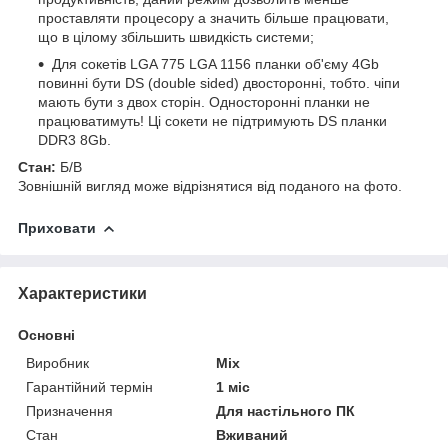
проставляти процесору а значить більше працювати,
що в цілому збільшить швидкість системи;
Для сокетів LGA 775 LGA 1156 планки об'єму 4Gb
повинні бути DS (double sided) двосторонні, тобто. чіпи
мають бути з двох сторін. Односторонні планки не
працюватимуть! Ці сокети не підтримують DS планки
DDR3 8Gb.
Стан:
Б/В
Зовнішній вигляд може відрізнятися від поданого на фото.
Приховати
Характеристики
Основні
Виробник
Mix
Гарантійний термін
1 міс
Призначення
Для настільного ПК
Стан
Вживаний