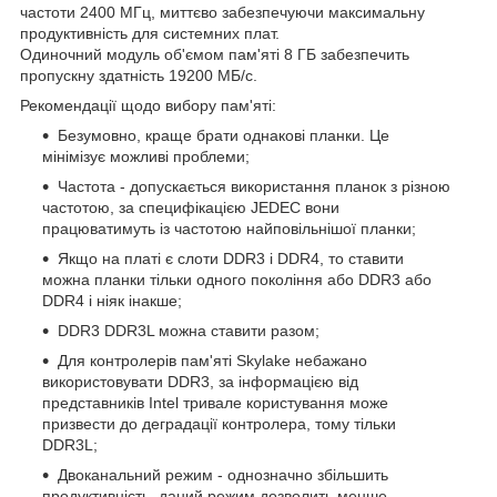
частоти 2400 МГц, миттєво забезпечуючи максимальну
продуктивність для системних плат.
Одиночний модуль об'ємом пам'яті 8 ГБ забезпечить
пропускну здатність 19200 МБ/с.
Рекомендації щодо вибору пам'яті:
Безумовно, краще брати однакові планки. Це
мінімізує можливі проблеми;
Частота - допускається використання планок з різною
частотою, за специфікацією JEDEC вони
працюватимуть із частотою найповільнішої планки;
Якщо на платі є слоти DDR3 і DDR4, то ставити
можна планки тільки одного покоління або DDR3 або
DDR4 і ніяк інакше;
DDR3 DDR3L можна ставити разом;
Для контролерів пам'яті Skylake небажано
використовувати DDR3, за інформацією від
представників Intel тривале користування може
призвести до деградації контролера, тому тільки
DDR3L;
Двоканальний режим - однозначно збільшить
продуктивність, даний режим дозволить менше