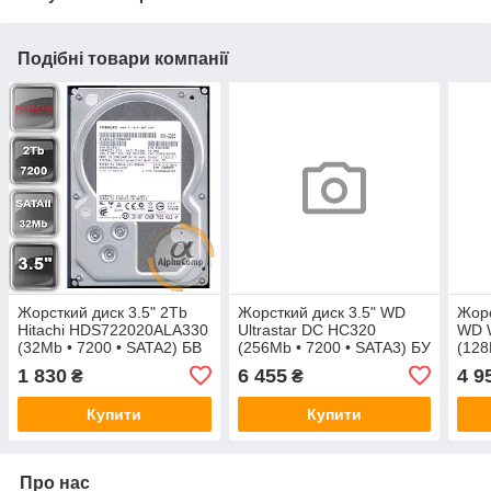
Подібні товари компанії
Жорсткий диск 3.5" 2Tb
Жорсткий диск 3.5" WD
Жорс
Hitachi HDS722020ALA330
Ultrastar DC HC320
WD 
(32Mb • 7200 • SATA2) БВ
(256Mb • 7200 • SATA3) БУ
(128
1 830
6 455
4 9
₴
₴
Купити
Купити
Про нас