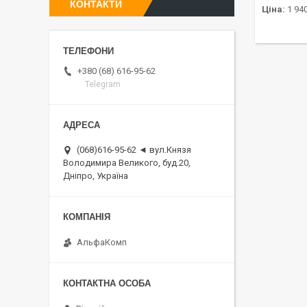
КОНТАКТИ
Ціна:
1 940
+380 (68) 616-95-62
Telegram
(068)616-95-62 ◄ вул.Князя
Володимира Великого, буд.20,
Дніпро, Україна
АльфаКомп