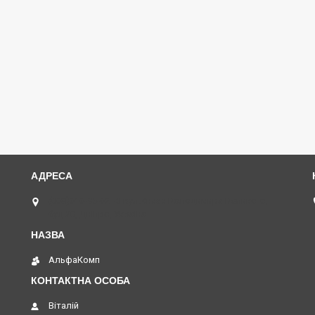
(068)616-95-62 ◄ вул.Князя Володимира Великого,
буд.20, Дніпро, Україна
АльфаКомп
Віталій