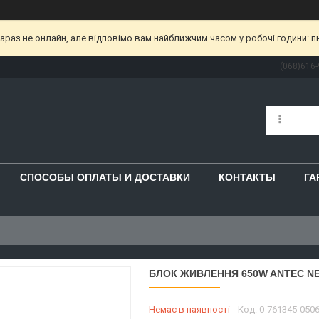
раз не онлайн, але відповімо вам найближчим часом у робочі години: пн-пт
(068)616-
СПОСОБЫ ОПЛАТЫ И ДОСТАВКИ
КОНТАКТЫ
ГА
БЛОК ЖИВЛЕННЯ 650W ANTEC NE
Немає в наявності
Код:
0-761345-0506