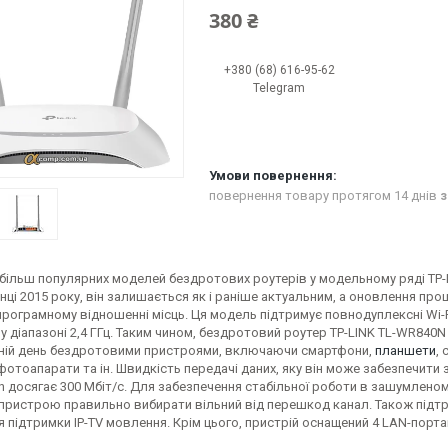
380 ₴
+380 (68) 616-95-62
Telegram
повернення товару протягом 14 днів
з
йбільш популярних моделей бездротових роутерів у модельному ряді TP-
нці 2015 року, він залишається як і раніше актуальним, а оновлення про
програмному відношенні місць. Ця модель підтримує повнодуплексні Wi-F
 діапазоні 2,4 ГГц. Таким чином, бездротовий роутер TP-LINK TL-WR840N
ній день бездротовими пристроями, включаючи смартфони,
планшети
,
фотоапарати та ін. Швидкість передачі даних, яку він може забезпечит
n досягає 300 Мбіт/с. Для забезпечення стабільної роботи в зашумленому
пристрою правильно вибирати вільний від перешкод канал. Також підтри
ля підтримки IP-TV мовлення. Крім цього, пристрій оснащений 4 LAN-портам