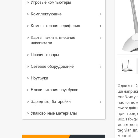
Игровые компьютеры
Комплектующие
Компьютерная периферия
Карты памяти, внешние
накопители
Прочие товары
Сетевое оборудование
Ноутбуки
Одна з на
Блоки питания ноутбуков
ще наприкі
слабких у 
Зарядные, батарейки
частотному
сьогодніш
Упаковочные материалы
принтери, 
802.11b/g/
дозволяє 
tag vlan д
мережі.