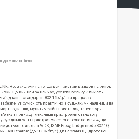
а домовленістю
LINK. Незважаючи на те, що цей пристрій вийшов на ринок
шивки, що вийшли за цей час, усунули велику кількість
i з'єднання стандартів 802.11b/g/n та працює в
 забезпечує сумісність практично з будь-якими наявними на
 смарт-годинник, мультимедійні приставки, телевізори,
и зв'язку з повнодуплексними пристроями стандарту
 сусідніми Wi-Fi-пристроями ефірі є технологія ССА, що
муються технології WDS, IGMP Proxy, bridge mode 802.1Q
и Fast Ethernet (до 100 Мбіт/с) для організації дротової