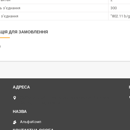
ь з'єднання
300
 з'єднання
"802.11 b/g
ЦІЯ ДЛЯ ЗАМОВЛЕННЯ
₴
(068)616-95-62 ◄ вул.Князя Володимира Великого,
буд.20, Дніпро, Україна
АльфаКомп