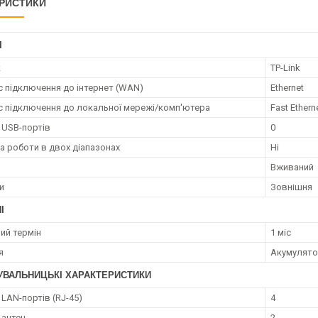
РИСТИКИ
І
к
TP-Link
с підключення до інтернет (WAN)
Ethernet
с підключення до локальної мережі/комп'ютера
Fast Ethern
ь USB-портів
0
а роботи в двох діапазонах
Ні
Вживаний
и
Зовнішня
І
ий термін
1 міс
я
Акумулят
УВАЛЬНИЦЬКІ ХАРАКТЕРИСТИКИ
 LAN-портів (RJ-45)
4
 антен
2