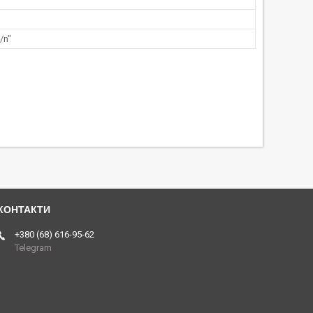
/n"
+380 (68) 616-95-62
Telegram