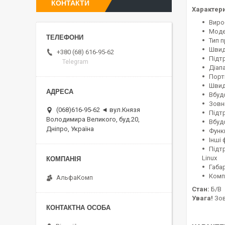
КОНТАКТИ
Характери
Вироб
Моде
Тип 
Швидк
+380 (68) 616-95-62
Підтр
Telegram
Діапа
Порт
Швид
Вбуд
Зовні
(068)616-95-62 ◄ вул.Князя
Підт
Володимира Великого, буд.20,
Вбуд
Дніпро, Україна
Функц
Інші
Підт
Linux
Габа
Комп
АльфаКомп
Стан:
Б/В
Увага!
Зов