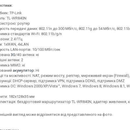
стики:
ник: TP-Link
ль: TL-WR840N
пристрою: роутер
ість передачі даних: 802.11n до 300 Мбіт/с, 802.11g до 54 Мбіт/с, 802.11b
имка стандартів Wi-Fi: 802.11b/g/n
зони: 2.4 ГГц
и: 1xWAN, 4xLAN
кість LAN-портів: 10/100 Мбіт/сек
ована
3G
/4G антена: ні
шні антени: 2
римка MIMO: ні
ований
акумулятор
: Ні
ії та можливості: NAT, режим мосту, репітер, мережевий екран (Firewall), 
 функції: DHCP-сервер, підтримка VPN, підтримка DDNS, підтримка DMZ
римка ОС: Windows 2000/XP/Vista™, Windows 7, Windows 8, Windows 8.1, W
рити: 182x128x35 мм
лектація: бездротовий маршрутизатор TL-WR840N, адаптер живлення, ка
нішній вигляд може відрізнятися від представленого на фото.