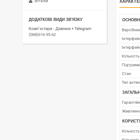
Віталій
ХАРАКТЕ
ОСНОВН
Комп`ютери - Дзвінки + Telegram
Виробни
(068)616-95-62
Інтерфей
Інтерфей
Кількіст
Підтримк
Стан
Тип антен
ЗАГАЛЬН
Гарантійн
Живленн
КОРИСТ
Кількість
Кількість