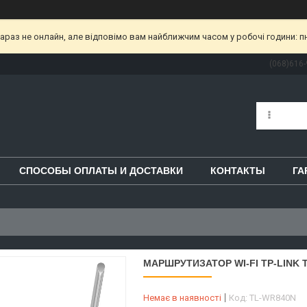
раз не онлайн, але відповімо вам найближчим часом у робочі години: пн-пт
(068)616-
СПОСОБЫ ОПЛАТЫ И ДОСТАВКИ
КОНТАКТЫ
ГА
МАРШРУТИЗАТОР WI-FI TP-LINK 
Немає в наявності
Код:
TL-WR840N