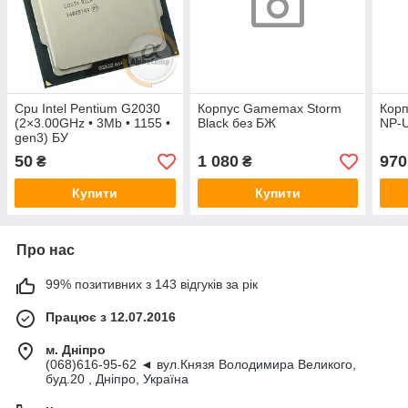
Cpu Intel Pentium G2030
Корпус Gamemax Storm
Кор
(2×3.00GHz • 3Mb • 1155 •
Black без БЖ
NP-
gen3) БУ
50
1 080
970
₴
₴
Купити
Купити
Про нас
99% позитивних з 143 відгуків за рік
Працює з 12.07.2016
м. Дніпро
(068)616-95-62 ◄ вул.Князя Володимира Великого,
буд.20 , Дніпро, Україна