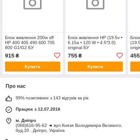
Блок живлення 200w sff
Блок живлення HP (19.5v •
Блок
HP 400 405 490 600 705
6.15a • 120 W • 4.5*3.0)
(19.
800 G1/G2 БУ
original БУ
orig
915
755
455
₴
₴
Купити
Купити
Про нас
99% позитивних з 143 відгуків за рік
Працює з 12.07.2016
м. Дніпро
(068)616-95-62 ◄ вул.Князя Володимира Великого,
буд.20 , Дніпро, Україна