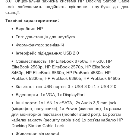
3.0. Опціональна захисна система HP Docking Station Cable
Lock забезпечить надійність кріплення ноутбука до док-
станції.
Технічні характеристики:
Виробник: HP
Тип: док-станція для ноутбука
Форм-фактор: зовнішній
Інтерфейс під'єднання: USB 2.0
Совместимость: HP EliteBook 8760w, HP 630, HP
EliteBook 2560p, HP EliteBook 2570p, HP EliteBook
8460p, HP EliteBook 8560p, HP ProBook 4530s, HP
ProBook 5330m, HP ProBook 6360b, HP ProBook 6460b
Кількість і тип USB-портів: 3 x USB 3.0 і 1 x USB 2.0
Відеопорти: 1x VGA, 1x DisplayPort
Інші порти: 1x LAN,1x eSATA, 2x Audio 3,5 mm jack
(мікрофон, навушники), 1x Power (живлення), 1x pазем
для моніторної підставки (monitor stand port), 1x роз'єм
кабелю захисту (security cable slot) 1x роз'єм кабелю HP
Docking Station Cable Lock
Живлення: від мережі