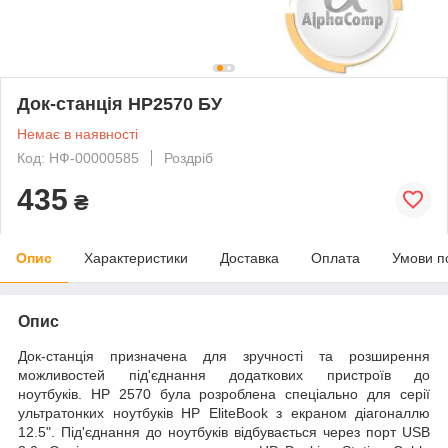
Док-станція HP2570 БУ
Немає в наявності
Код: НФ-00000585
Роздріб
435
₴
Опис
Характеристики
Доставка
Оплата
Умови п
Опис
Док-станція призначена для зручності та розширення
можливостей під'єднання додаткових пристроїв до
ноутбуків. HP 2570 була розроблена спеціально для серії
ультратонких ноутбуків HP EliteBook з екраном діагоналлю
12.5". Під'єднання до ноутбуків відбувається через порт USB