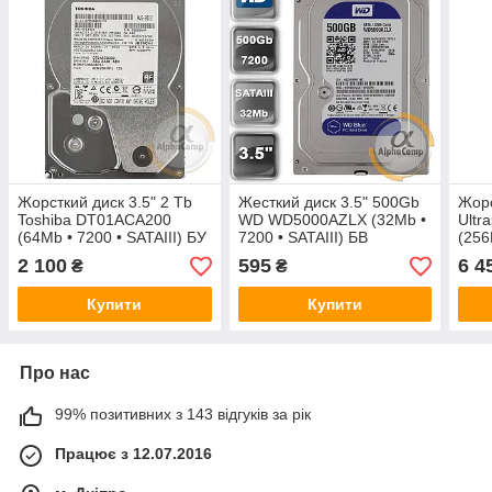
Жорсткий диск 3.5" 2 Tb
Жесткий диск 3.5" 500Gb
Жорс
Toshiba DT01ACA200
WD WD5000AZLX (32Mb •
Ultr
(64Mb • 7200 • SATAIII) БУ
7200 • SATAIII) БВ
(256
2 100
595
6 4
₴
₴
Купити
Купити
Про нас
99% позитивних з 143 відгуків за рік
Працює з 12.07.2016