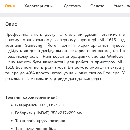
Опис
Характеристики
Доставка
Оплата
Умови п
Опис
Професійна якість друку та стильний дизайн втілилися в
новому монохромному лазерному принтері ML-1615 від
компанії Samsung. Його технічні характеристики чудово
підійдуть як для індивідуального використання вдома, так і в
невеликому офісі. Різні версії операційних систем Windows,
Linux можуть бути використані для роботи з
принтером
ML-
1615.Без помітної втрати якості Ви можете зменшити витрату
тонера до 40% просто натиснувши кнопку економії тонера. У
результаті, замінювати картридж доведеться рідше.
Технічні характеристики:
Інтерфейси: LPT, USB 2.0
Габарити (ШхВхГ):358x217x299 мм
Технологія друку: лазерна
Тип друку: чорно-біла