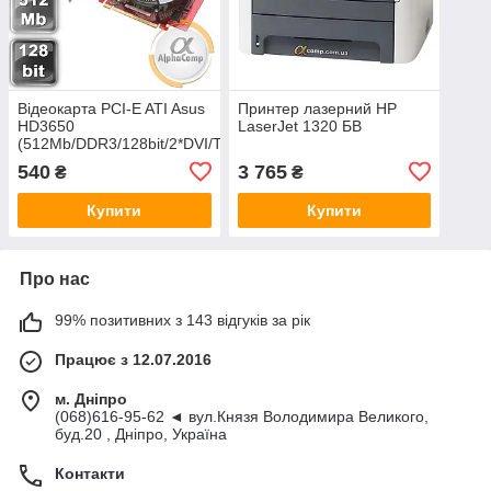
Відеокарта PCI-E ATI Asus
Принтер лазерний HP
HD3650
LaserJet 1320 БВ
(512Mb/DDR3/128bit/2*DVI/TV)
БУ
540
3 765
₴
₴
Купити
Купити
Про нас
99% позитивних з 143 відгуків за рік
Працює з 12.07.2016
м. Дніпро
(068)616-95-62 ◄ вул.Князя Володимира Великого,
буд.20 , Дніпро, Україна
Контакти