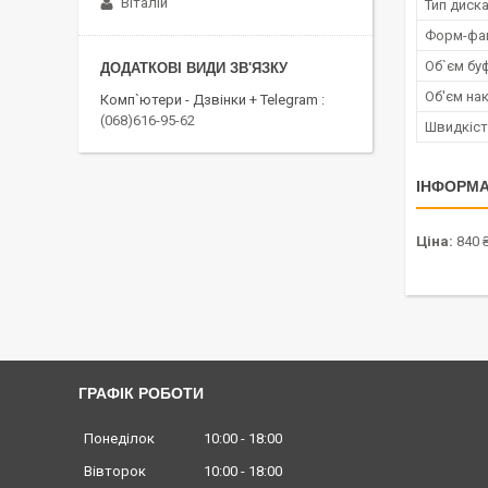
Віталій
Тип диск
Форм-фа
Об`єм бу
Об'єм на
Комп`ютери - Дзвінки + Telegram
(068)616-95-62
Швидкіст
ІНФОРМА
Ціна:
840 
ГРАФІК РОБОТИ
Понеділок
10:00
18:00
Вівторок
10:00
18:00