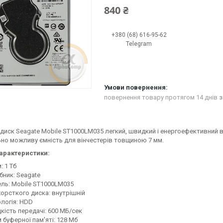
840 ₴
+380 (68) 616-95-62
Telegram
повернення товару протягом 14 днів
з
иск Seagate Mobile ST1000LM035 легкий, швидкий і енергоефективний ві
но можливу ємність для вінчестерів товщиною 7 мм.
характеристики:
: 1 Тб
бник: Seagate
ль: Mobile ST1000LM035
жорсткого диска: внутрішній
ологія: HDD
кість передачі: 600 МБ/сек
 буферної пам'яті: 128 Мб