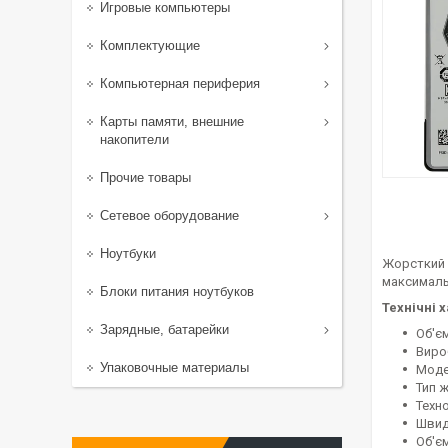
Игровые компьютеры
Комплектующие
Компьютерная периферия
Карты памяти, внешние
накопители
Прочие товары
Сетевое оборудование
Ноутбуки
Жорсткий д
максималь
Блоки питания ноутбуков
Технічні 
Зарядные, батарейки
Об'єм
Виро
Упаковочные материалы
Моде
Тип 
Техн
Швид
Об'єм