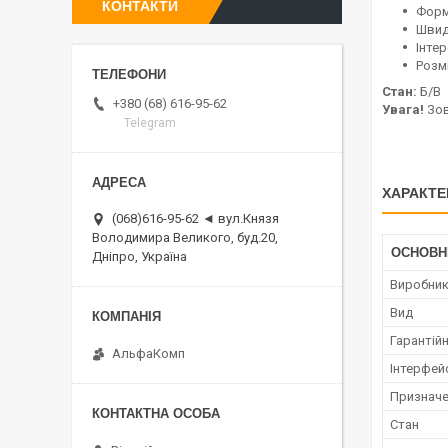
КОНТАКТИ
Форм
Швид
Інтер
Розмі
Стан:
Б/В
+380 (68) 616-95-62
Увага!
Зов
Telegram
ХАРАКТЕ
(068)616-95-62 ◄ вул.Князя
Володимира Великого, буд.20,
ОСНОВН
Дніпро, Україна
Виробни
Вид
Гарантійн
АльфаКомп
Інтерфей
Признач
Стан