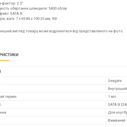
-фактор: 2.5"
кість обертання шпинделя: 5400 об/хв
фейс: SATA III
ри, вага: 7 x 69.85 x 100.35 мм, 90г
нішній вигляд товару може відрізнятися від представленого на фото.
РИСТИКИ
І
к
Seagate
Внутрішній
ий термін
1 міс
с
SATA III (S
ення
Для ноутб
Вживаний