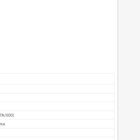
ATA/600)
ука