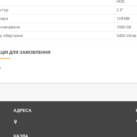
а
HDD
ктор
2.5"
фера
128 MB
копичувача
1000 GB
ь обертання
5400 об/хв
ЦІЯ ДЛЯ ЗАМОВЛЕННЯ
₴
(068)616-95-62 ◄ вул.Князя Володимира Великого,
буд.20, Дніпро, Україна