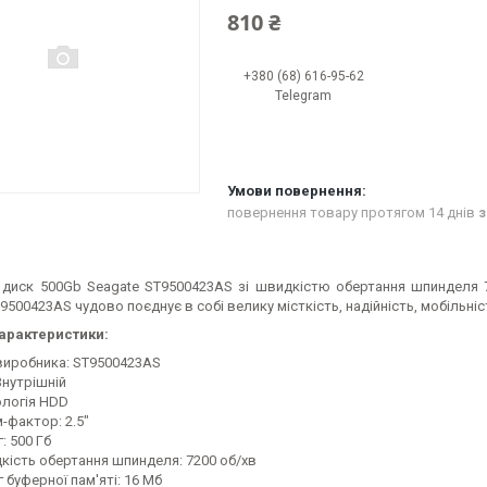
810 ₴
+380 (68) 616-95-62
Telegram
повернення товару протягом 14 днів
з
диск 500Gb Seagate ST9500423AS зі швидкістю обертання шпинделя 
9500423AS чудово поєднує в собі велику місткість, надійність, мобільніс
характеристики:
виробника: ST9500423AS
Внутрішній
ологія HDD
-фактор: 2.5"
: 500 Гб
кість обертання шпинделя: 7200 об/хв
 буферної пам'яті: 16 Мб