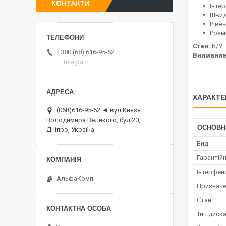
КОНТАКТИ
Інте
Швид
Рівен
Розмі
Стан:
Б/У
+380 (68) 616-95-62
Внимание
Telegram
ХАРАКТЕ
(068)616-95-62 ◄ вул.Князя
Володимира Великого, буд.20,
ОСНОВН
Дніпро, Україна
Вид
Гарантійн
Інтерфей
АльфаКомп
Признач
Стан
Тип диск