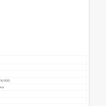
TA/300)
ука