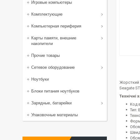
Игровые компьютеры
Комплектующие
Компьютерная периферия
Карты памяти, внешние
накопители
Прочие товары
Сетевое оборудование
Ноутбуки
Жорсткий 
Seagate ST
Блоки питания ноутбуков
Технічні 
Зарядные, батарейки
Код 
Тип: 
Упаковочные материалы
Техн
Форм
Обсяг
Швид
Обсяг