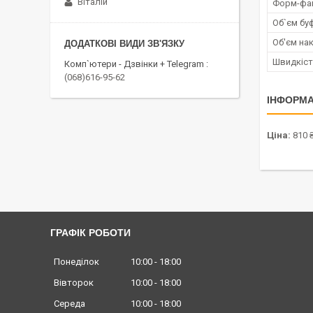
Віталій
Форм-фа
Об`єм бу
Об'єм на
Швидкіст
Комп`ютери - Дзвінки + Telegram
(068)616-95-62
ІНФОРМА
Ціна:
810 
ГРАФІК РОБОТИ
Понеділок
10:00
18:00
Вівторок
10:00
18:00
Середа
10:00
18:00