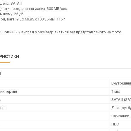
рфейс: SATA II
кість передавання даних: 300 МБ/сек
ь шуму: 25 дБ
ри, вага: 9.5 х 69.85 х 100.35 мм, 115 г
!
Зовнішній вигляд може відрізнятися від представленого на фото.
РИСТИКИ
І
Внутрішній
ий термін
1 міс
с
SATA II (SA
ення
Для ноутб
Вживаний
а
HDD