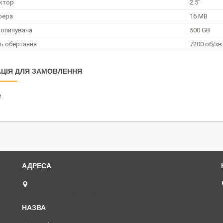
ктор
2.5"
фера
16 MB
копичувача
500 GB
ь обертання
7200 об/хв
ЦІЯ ДЛЯ ЗАМОВЛЕННЯ
₴
(068)616-95-62 ◄ вул.Князя Володимира Великого,
буд.20, Дніпро, Україна