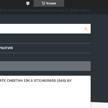
Кошик
95-62 ◄ вул.Князя Володимира Великого, буд.20, Дніпро, Україна
РАНТИЯ
TE CHEETAH 15K.6 ST3146356SS (SAS) БУ