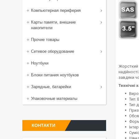
Компьютерная периферия
Карты памяти, внешние
накопители
Прочие товары
Сетевое оборудование
Ноутбуки
Жорсткий 
надійност
Блоки питания ноутбуков
завдяки ч
Технічні 
Зарядные, батарейки
Виро
Упаковочные материалы
Тип: 
Тип 
Приз
Обся
Форм
КОНТАКТИ
Інте
Суміс
Швид