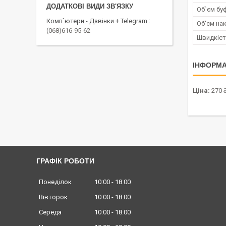
Об`єм бу
Комп`ютери - Дзвінки + Telegram
Об'єм на
(068)616-95-62
Швидкіст
ІНФОРМА
Ціна:
270 
ГРАФІК РОБОТИ
Понеділок
10:00
18:00
Вівторок
10:00
18:00
Середа
10:00
18:00