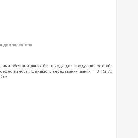
а домовленістю
икими обсягами даних без шкоди для продуктивності або
гоефективності. Швидкість передавання даних — 3 Гбіт/с,
айли.