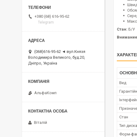
Швидк
Обся
Серед
+380 (68) 616-95-62
Макс
Telegram
Стан:
Б/У
Внимание
(068)616-95-62 ◄ вул.Князя
ХАРАКТЕ
Володимира Великого, буд.20,
Дніпро, Україна
ОСНОВН
Вид
Гарантійн
АльфаКомп
Інтерфей
Признач
Стан
Віталій
Тип диск
Форм-фа