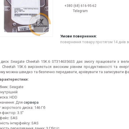
+380 (68) 616-95-62
Telegram
повернення товару протягом 14 днів
з
диск Seagate Cheetah 15K.6 ST3146356SS дає змогу працювати з вел
і. Cheetah 15K.6 вирізняється високим рівнем продуктивності та енер
ому можна швидко та безпечно передавати, архівувати та записувати ф
характеристики:
бник: Seagate
Внутрішній
диска: HDD
начення: Для
сервера
г жорсткого диска: 146 Гб
-фактор: 3.5"
рфейс: SAS
ність інтерфейсу: SAS
кість передавання даних: 3 Гбіт/с