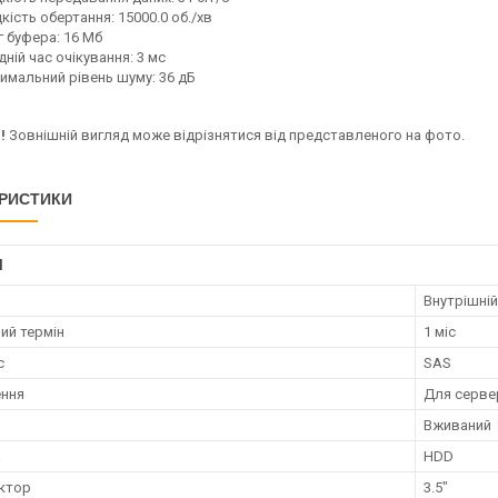
ість обертання: 15000.0 об./хв
г буфера: 16 Мб
ній час очікування: 3 мс
имальний рівень шуму: 36 дБ
!
Зовнішній вигляд може відрізнятися від представленого на фото.
РИСТИКИ
І
Внутрішній
ий термін
1 міс
с
SAS
ення
Для серве
Вживаний
а
HDD
ктор
3.5"