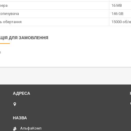
фера
16 MB
копичувача
146 GB
ь обертання
15000 об/х
ЦІЯ ДЛЯ ЗАМОВЛЕННЯ
₴
(068)616-95-62 ◄ вул.Князя Володимира Великого,
буд.20, Дніпро, Україна
АльфаКомп