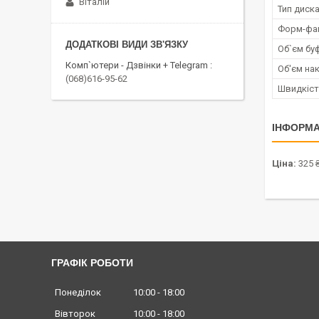
Віталій
Тип диск
Форм-фа
Об`єм бу
Комп`ютери - Дзвінки + Telegram
Об'єм на
(068)616-95-62
Швидкіст
ІНФОРМА
Ціна:
325 
ГРАФІК РОБОТИ
Понеділок
10:00
18:00
Вівторок
10:00
18:00