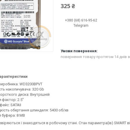
325 ₴
+380 (68) 616-95-62
Telegram
повернення товару протягом 14 днів
з
арактеристики
виробника: WD3200BPVT
сть накопичувача: 320 Gb
жорсткого диска: Внутрішній
-фактор: 2.5"
фейс: SATAII
кість обертання шпинделя: 5400 об/хв
м буфера: 8 MB
евіряються і знаходяться в робочому стані. Стан параметра(ів) SMART 