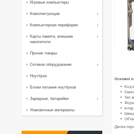
Игровые компьютеры
Комплектующие
Компьютерная периферия
Карты памяти, внешние
накопители
Прочие товары
Сетевое оборудование
Ноутбуки
Основні х
Код 
Блоки питания ноутбуков
Ємні
Тип 
Зарядные, батарейки
Форм
Інтер
Упаковочные материалы
Швид
Об'є
Диски пер