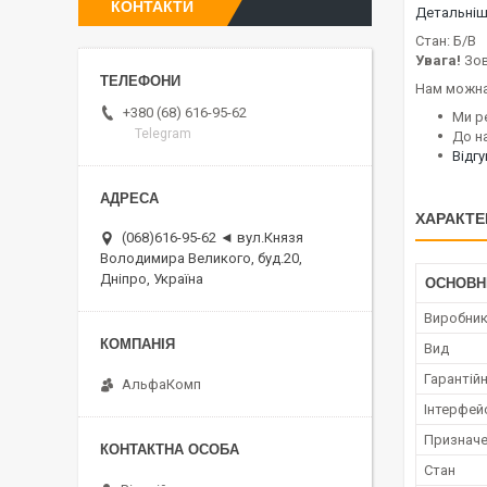
КОНТАКТИ
Детальніше
Стан: Б/В
Увага!
Зов
Нам можна
+380 (68) 616-95-62
Ми р
Telegram
До н
Відг
ХАРАКТЕ
(068)616-95-62 ◄ вул.Князя
Володимира Великого, буд.20,
Дніпро, Україна
ОСНОВН
Виробни
Вид
Гарантійн
АльфаКомп
Інтерфей
Признач
Стан