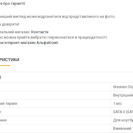
 про гарантії
нішній вигляд може відрізнятися від представленого на фото.
 довіряти!
еальний магазин:
Контакти
ас можна прийти вибрати і переконатися в працездатності.
уки інтернет-магазин АльфаКомп
РИСТИКИ
І
к
Western Dig
Внутрішній
ий термін
1 міс
с
SATA II (SA
ення
Для ноутб
Вживаний