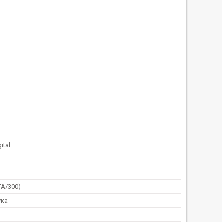
ital
TA/300)
ука