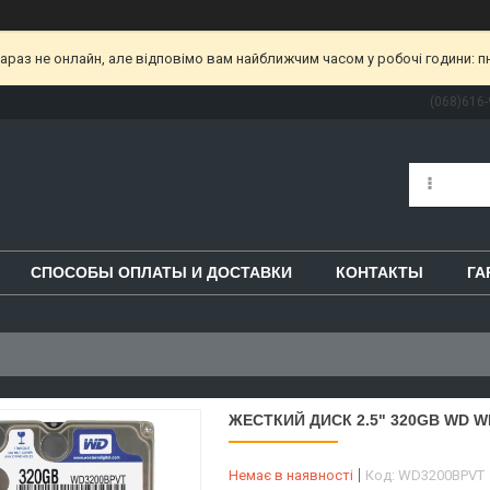
раз не онлайн, але відповімо вам найближчим часом у робочі години: пн-пт
(068)616-
СПОСОБЫ ОПЛАТЫ И ДОСТАВКИ
КОНТАКТЫ
ГА
ЖЕСТКИЙ ДИСК 2.5" 320GB WD WD3
Немає в наявності
Код:
WD3200BPVT