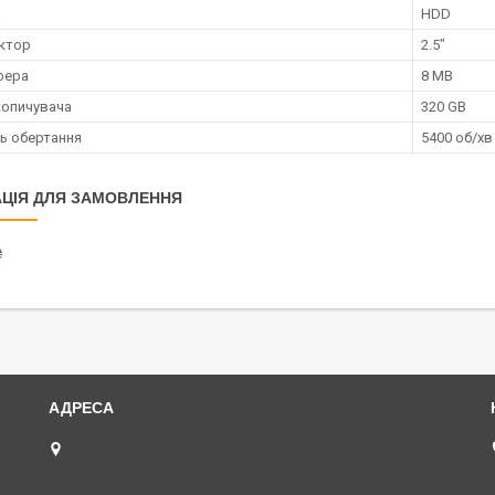
а
HDD
ктор
2.5"
фера
8 MB
копичувача
320 GB
ь обертання
5400 об/хв
ЦІЯ ДЛЯ ЗАМОВЛЕННЯ
₴
(068)616-95-62 ◄ вул.Князя Володимира Великого,
буд.20, Дніпро, Україна