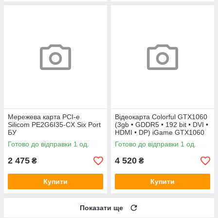
Мережева карта PCI-e
Відеокарта Colorful GTX1060
Silicom PE2G6I35-CX Six Port
(3gb • GDDR5 • 192 bit • DVI •
БУ
HDMI • DP) iGame GTX1060
Vulcan U 3G БУ
Готово до відправки 1 од.
Готово до відправки 1 од.
2 475
4 520
₴
₴
Купити
Купити
Показати ще