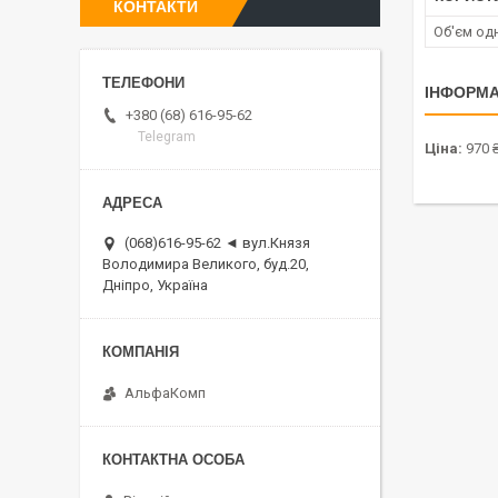
КОНТАКТИ
Об'єм од
ІНФОРМА
+380 (68) 616-95-62
Telegram
Ціна:
970 
(068)616-95-62 ◄ вул.Князя
Володимира Великого, буд.20,
Дніпро, Україна
АльфаКомп