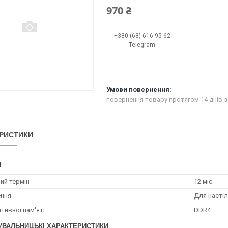
970 ₴
+380 (68) 616-95-62
Telegram
повернення товару протягом 14 днів
з
РИСТИКИ
І
ий термін
12 міс
ення
Для насті
тивної пам'яті
DDR4
УВАЛЬНИЦЬКІ ХАРАКТЕРИСТИКИ