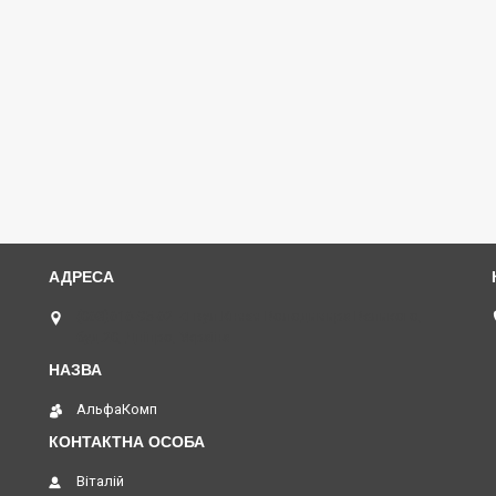
(068)616-95-62 ◄ вул.Князя Володимира Великого,
буд.20, Дніпро, Україна
АльфаКомп
Віталій