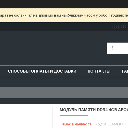
раз не онлайн, але відповімо вам найближчим часом у робочі години: пн-пт
(068)616-
СПОСОБЫ ОПЛАТЫ И ДОСТАВКИ
КОНТАКТЫ
ГА
МОДУЛЬ ПАМЯТИ DDR4 4GB AFOX 
Немає в наявності
Код:
AFLD44EK1P