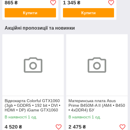
865
1 345
₴
₴
Купити
Купити
Акційні пропозиції та новинки
Відеокарта Colorful GTX1060
Материнська плата Asus
(3gb • GDDR5 • 192 bit • DVI •
Prime B450M-A II (AM4 • B450
HDMI • DP) iGame GTX1060
• 4xDDR4) БУ
Vulcan U 3G БУ
В наявності 1 од.
В наявності 1 од.
4 520
2 475
₴
₴