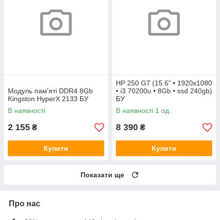
HP 250 G7 (15.6" • 1920х1080
Модуль пам'яті DDR4 8Gb
• i3 70200u • 8Gb • ssd 240gb)
Kingston HyperX 2133 БУ
БУ
В наявності
В наявності 1 од.
2 155
8 390
₴
₴
Купити
Купити
Показати ще
Про нас