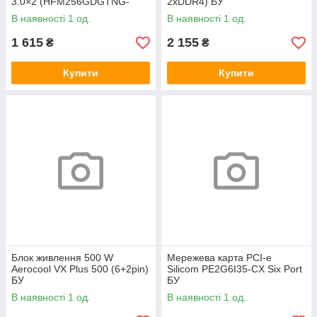
3.0×2 (HFM256GDGTNG-
2xDDR4) БУ
83A0A) 800/1600 БУ
В наявності 1 од.
В наявності 1 од.
1 615
2 155
₴
₴
Купити
Купити
Блок живлення 500 W
Мережева карта PCI-e
Aerocool VX Plus 500 (6+2pin)
Silicom PE2G6I35-CX Six Port
БУ
БУ
В наявності 1 од.
В наявності 1 од.