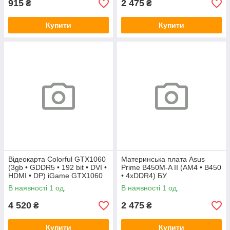
915
2 475
₴
₴
Купити
Купити
Відеокарта Colorful GTX1060
Материнська плата Asus
(3gb • GDDR5 • 192 bit • DVI •
Prime B450M-A II (AM4 • B450
HDMI • DP) iGame GTX1060
• 4xDDR4) БУ
Vulcan U 3G БУ
В наявності 1 од.
В наявності 1 од.
4 520
2 475
₴
₴
Купити
Купити