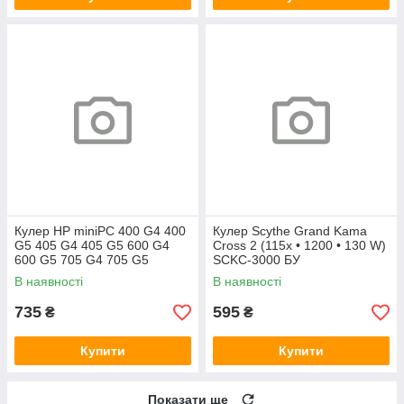
Кулер HP miniPC 400 G4 400
Кулер Scythe Grand Kama
G5 405 G4 405 G5 600 G4
Cross 2 (115x • 1200 • 130 W)
600 G5 705 G4 705 G5
SCKC-3000 БУ
(L19561-001)
В наявності
В наявності
735
595
₴
₴
Купити
Купити
Показати ще