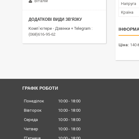
Віталій
Напруга
Країна
Комп`ютери - Дзвінки + Telegram
ІНФОРМА
(068)616-95-62
Ціна:
140 
ГРАФІК РОБОТИ
Понеділок
10:00
18:00
Вівторок
10:00
18:00
Середа
10:00
18:00
Четвер
10:00
18:00
Пʼятниця
10:00
18:00