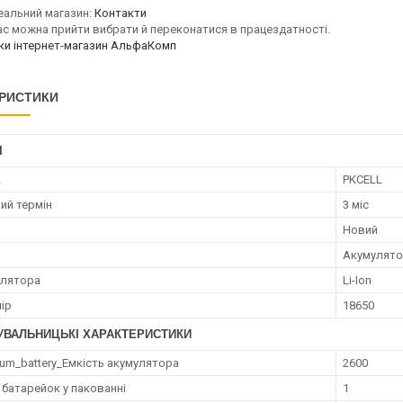
еальний магазин:
Контакти
ас можна прийти вибрати й переконатися в працездатності.
уки інтернет-магазин АльфаКомп
РИСТИКИ
І
к
PKCELL
ий термін
3 міс
Новий
Акумулят
улятора
Li-Ion
ір
18650
УВАЛЬНИЦЬКІ ХАРАКТЕРИСТИКИ
um_battery_Емкість акумулятора
2600
 батарейок у пакованні
1