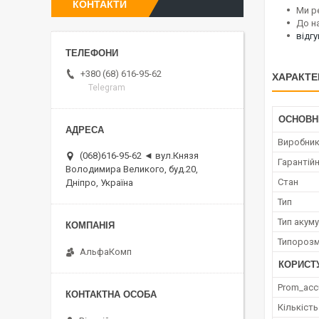
КОНТАКТИ
Ми р
До н
відг
+380 (68) 616-95-62
ХАРАКТЕ
Telegram
ОСНОВН
Виробни
(068)616-95-62 ◄ вул.Князя
Гарантійн
Володимира Великого, буд.20,
Стан
Дніпро, Україна
Тип
Тип акум
Типорозм
АльфаКомп
КОРИСТ
Prom_acc
Кількість