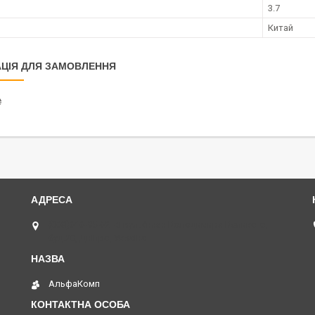
3.7
Китай
ЦІЯ ДЛЯ ЗАМОВЛЕННЯ
₴
(068)616-95-62 ◄ вул.Князя Володимира Великого,
буд.20, Дніпро, Україна
АльфаКомп