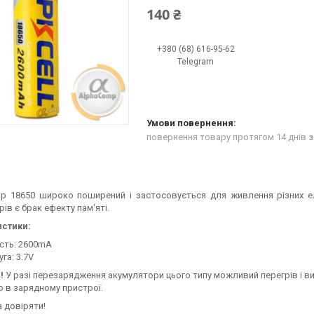
140 ₴
+380 (68) 616-95-62
Telegram
повернення товару протягом 14 днів
з
р 18650 широко поширений і застосовується для живлення різних ел
ів є брак ефекту пам'яті.
стики:
сть: 2600mA
га: 3.7V
!
У разі перезарядження акумулятори цього типу можливий перегрів і ви
о в зарядному пристрої.
 довіряти!