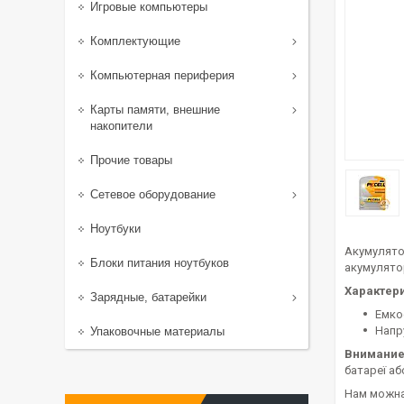
Игровые компьютеры
Комплектующие
Компьютерная периферия
Карты памяти, внешние
накопители
Прочие товары
Сетевое оборудование
Ноутбуки
Акумулято
Блоки питания ноутбуков
акумулятор
Характери
Зарядные, батарейки
Емко
Напру
Упаковочные материалы
Внимание
батареї аб
Нам можна