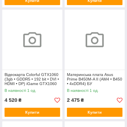
Купити
Купити
Відеокарта Colorful GTX1060
Материнська плата Asus
(3gb • GDDR5 • 192 bit • DVI •
Prime B450M-A II (AM4 • B450
HDMI • DP) iGame GTX1060
• 4xDDR4) БУ
Vulcan U 3G БУ
В наявності 1 од.
В наявності 1 од.
4 520
2 475
₴
₴
Купити
Купити