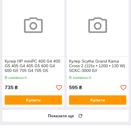
Кулер HP miniPC 400 G4 400
Кулер Scythe Grand Kama
G5 405 G4 405 G5 600 G4
Cross 2 (115x • 1200 • 130 W)
600 G5 705 G4 705 G5
SCKC-3000 БУ
(L19561-001)
В наявності
В наявності
735
595
₴
₴
Купити
Купити
Показати ще