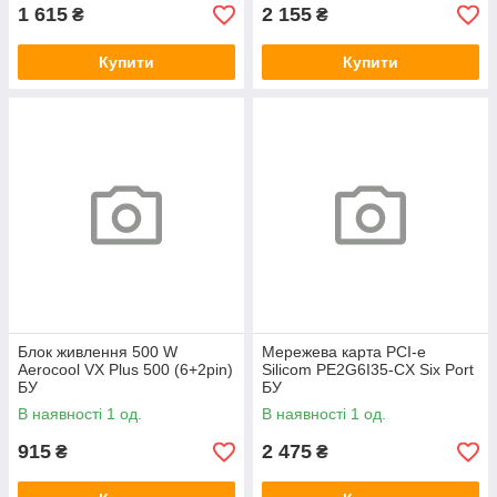
1 615
2 155
₴
₴
Купити
Купити
Блок живлення 500 W
Мережева карта PCI-e
Aerocool VX Plus 500 (6+2pin)
Silicom PE2G6I35-CX Six Port
БУ
БУ
В наявності 1 од.
В наявності 1 од.
915
2 475
₴
₴