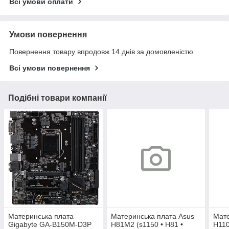
Всі умови оплати
Умови повернення
Повернення товару впродовж 14 днів за домовленістю
Всі умови повернення
Подібні товари компанії
Материнська плата
Материнська плата Asus
Мате
Gigabyte GA-B150M-D3P
H81M2 (s1150 • H81 •
H11