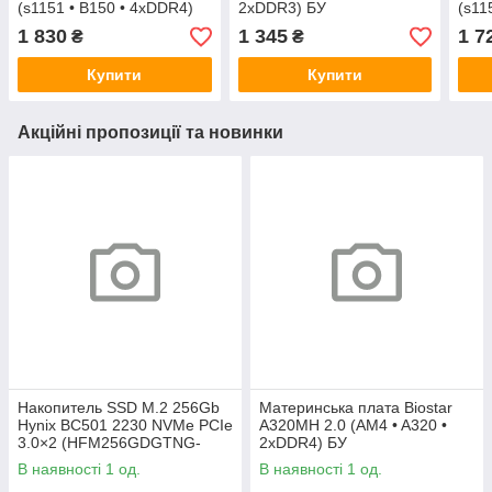
(s1151 • B150 • 4xDDR4)
2xDDR3) БУ
(s11
БУ
1 830
1 345
1 7
₴
₴
Купити
Купити
Акційні пропозиції та новинки
Накопитель SSD M.2 256Gb
Материнська плата Biostar
Hynix BC501 2230 NVMe PCIe
A320MH 2.0 (AM4 • A320 •
3.0×2 (HFM256GDGTNG-
2xDDR4) БУ
83A0A) 800/1600 БУ
В наявності 1 од.
В наявності 1 од.