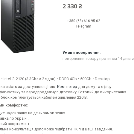
2 330 ₴
+380 (68) 616-95-62
Telegram
повернення товару протягом 14 днів
з
• Intel i3-2120 (3.3Ghz × 2 ядра) • DDR3 4Gb • 500Gb • Desktop
ка якість за доступною ціною.
Комп'ютер
для дому та офісу.
іагностику та передпродажну підготовку. Готовий до використання.
 блок комплектується кабелем живлення 220 В.
ами комфортно
:
ке надсилання на день замовлення.
вка по Україні.
кий асортимент.
льна консультація допоможе підібрати ПК під Ваші завдання.