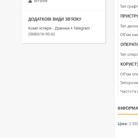
Віталій
Тип граф
ПРИСТРО
Тип диск
Комп`ютери - Дзвінки + Telegram
(068)616-95-62
Об'єм на
ОПЕРАТ
Тип опера
КОРИСТ
Об'єм опе
Типорозм
Частота 
ІНФОРМА
Ціна:
2 330