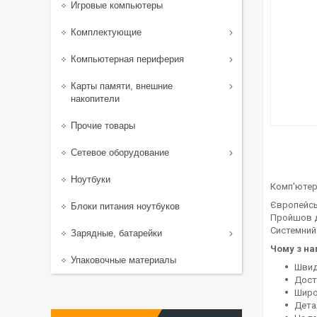
Игровые компьютеры
Комплектующие
Компьютерная периферия
Карты памяти, внешние
накопители
Прочие товары
Сетевое оборудование
Ноутбуки
Комп'ютер 
Європейсь
Блоки питания ноутбуков
Пройшов д
Системний
Зарядные, батарейки
Чому з н
Упаковочные материалы
Швид
Доста
Широ
Дета