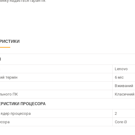
хніку надається гарантія.
РИСТИКИ
І
к
Lenovo
ий термін
6 міс
Вживаний
ільного ПК
Класичний
ЕРИСТИКИ ПРОЦЕСОРА
ь ядер процесора
2
есора
Core i3