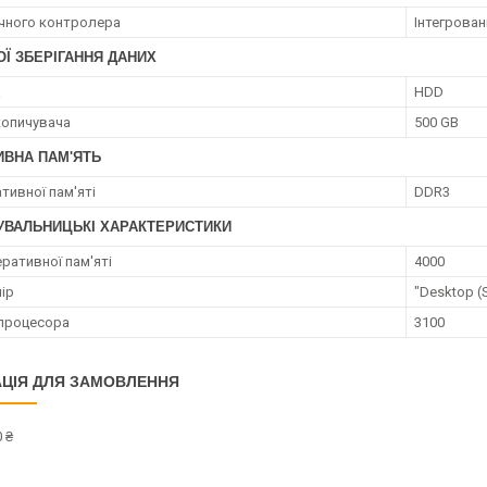
ічного контролера
Інтегрован
Ї ЗБЕРІГАННЯ ДАНИХ
а
HDD
копичувача
500 GB
ИВНА ПАМ'ЯТЬ
тивної пам'яті
DDR3
УВАЛЬНИЦЬКІ ХАРАКТЕРИСТИКИ
ративної пам'яті
4000
ір
"Desktop (
процесора
3100
ЦІЯ ДЛЯ ЗАМОВЛЕННЯ
 ₴