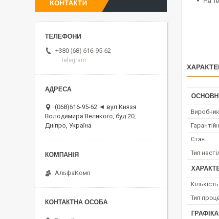
На те
КОНТАКТИ
+380 (68) 616-95-62
Telegram
ХАРАКТЕ
ОСНОВН
(068)616-95-62 ◄ вул.Князя
Виробни
Володимира Великого, буд.20,
Гарантійн
Дніпро, Україна
Стан
Тип наст
ХАРАКТ
АльфаКомп
Кількіст
Тип проц
ГРАФІКА