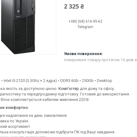
2 325 ₴
+380 (68) 616-95-62
Telegram
повернення товару протягом 14 днів
з
• Intel i3-2120 (3.3Ghz × 2 ядра) • DDR3 6Gb • 250Gb • Desktop
ка якість за доступною ціною.
Комп'ютер
для дому та офісу.
іагностику та передпродажну підготовку. Готовий до використання.
 блок комплектується кабелем живлення 220 В.
ами комфортно
:
ке надсилання на день замовлення.
вка по Україні.
кий асортимент.
льна консультація допоможе підібрати ПК під Ваші завдання.