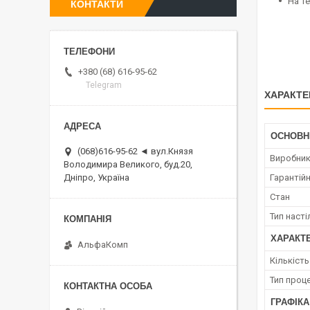
На те
КОНТАКТИ
+380 (68) 616-95-62
Telegram
ХАРАКТЕ
ОСНОВН
(068)616-95-62 ◄ вул.Князя
Виробни
Володимира Великого, буд.20,
Гарантійн
Дніпро, Україна
Стан
Тип наст
ХАРАКТ
АльфаКомп
Кількіст
Тип проц
ГРАФІКА