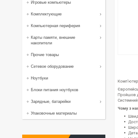
Игровые компьютеры
Комплектующие
Компьютерная периферия
Карты памяти, внешние
накопители
Прочие товары
Сетевое оборудование
Ноутбуки
Комп'ютер 
Європейсь
Блоки питания ноутбуков
Пройшов д
Системний
Зарядные, батарейки
Чому з н
Упаковочные материалы
Швид
Доста
Широ
Дета