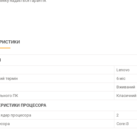
хніку надається гарантія.
РИСТИКИ
І
к
Lenovo
ий термін
6 міс
Вживаний
ільного ПК
Класичний
ЕРИСТИКИ ПРОЦЕСОРА
ь ядер процесора
2
есора
Core i3