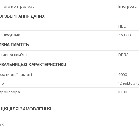
ічного контролера
Інтегрован
Ї ЗБЕРІГАННЯ ДАНИХ
а
HDD
копичувача
250 GB
ИВНА ПАМ'ЯТЬ
тивної пам'яті
DDR3
УВАЛЬНИЦЬКІ ХАРАКТЕРИСТИКИ
ративної пам'яті
6000
ір
"Desktop (
процесора
3100
ЦІЯ ДЛЯ ЗАМОВЛЕННЯ
 ₴