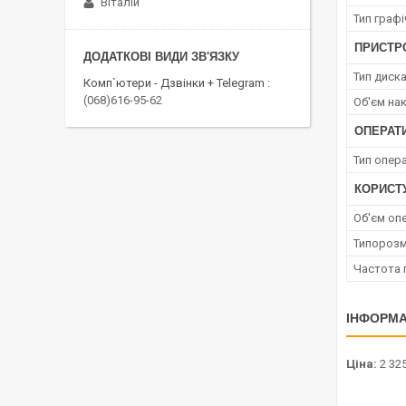
Віталій
Тип граф
ПРИСТРО
Тип диск
Комп`ютери - Дзвінки + Telegram
(068)616-95-62
Об'єм на
ОПЕРАТ
Тип опера
КОРИСТ
Об'єм опе
Типорозм
Частота 
ІНФОРМА
Ціна:
2 325