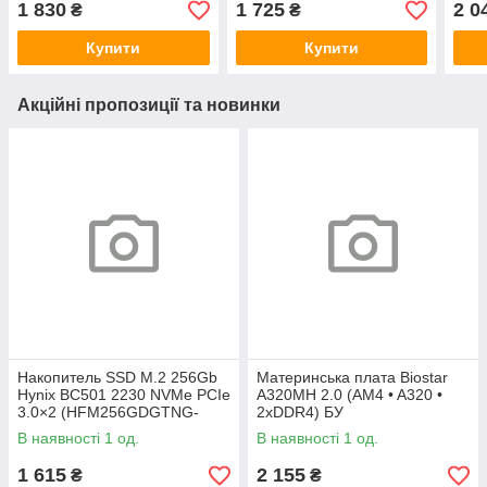
1 830
1 725
2 0
₴
₴
Купити
Купити
Акційні пропозиції та новинки
Накопитель SSD M.2 256Gb
Материнська плата Biostar
Hynix BC501 2230 NVMe PCIe
A320MH 2.0 (AM4 • A320 •
3.0×2 (HFM256GDGTNG-
2xDDR4) БУ
83A0A) 800/1600 БУ
В наявності 1 од.
В наявності 1 од.
1 615
2 155
₴
₴