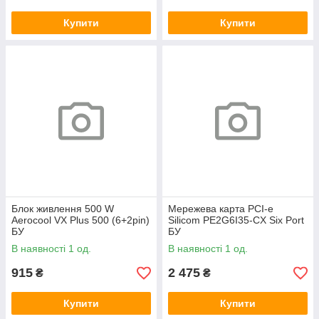
Купити
Купити
Блок живлення 500 W
Мережева карта PCI-e
Aerocool VX Plus 500 (6+2pin)
Silicom PE2G6I35-CX Six Port
БУ
БУ
В наявності 1 од.
В наявності 1 од.
915
2 475
₴
₴
Купити
Купити