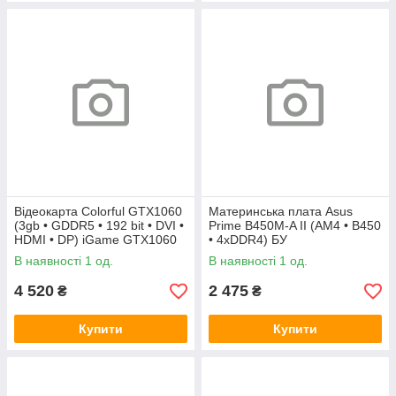
Відеокарта Colorful GTX1060
Материнська плата Asus
(3gb • GDDR5 • 192 bit • DVI •
Prime B450M-A II (AM4 • B450
HDMI • DP) iGame GTX1060
• 4xDDR4) БУ
Vulcan U 3G БУ
В наявності 1 од.
В наявності 1 од.
4 520
2 475
₴
₴
Купити
Купити