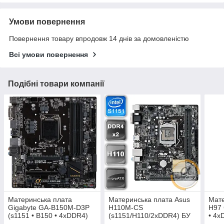
Умови повернення
Повернення товару впродовж 14 днів за домовленістю
Всі умови повернення
Подібні товари компанії
Материнська плата
Материнська плата Asus
Мате
Gigabyte GA-B150M-D3P
H110M-CS
H97 
(s1151 • B150 • 4xDDR4)
(s1151/H110/2xDDR4) БУ
• 4x
БУ