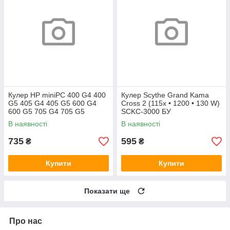
Кулер HP miniPC 400 G4 400
Кулер Scythe Grand Kama
G5 405 G4 405 G5 600 G4
Cross 2 (115x • 1200 • 130 W)
600 G5 705 G4 705 G5
SCKC-3000 БУ
(L19561-001)
В наявності
В наявності
735
595
₴
₴
Купити
Купити
Показати ще
Про нас