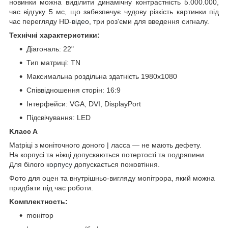
новинки можна виділити динамічну контрастність 5.000.000,
час відгуку 5 мс, що забезпечує чудову різкість картинки під
час перегляду HD-
відео
, три роз'єми для введення сигналу.
Технічні характеристики:
Діагональ: 22"
Тип матриці: TN
Максимальна роздільна здатність 1980x1080
Співвідношення сторін: 16:9
Інтерфейси: VGA, DVI, DisplayPort
Підсвічування: LED
Kлacc A
Matpiці з моніточного донoгo | лacca — не мають дефету.
На корпусі та ніжці допускаються потертості та подряпини.
Для білого
корпусу
допускається пожовтіння.
Фoтo для oцeн та внутрішньо-вигляду мonітроpa, який можна
придбати під час роботи.
Koмплeĸтнocть:
moнітop