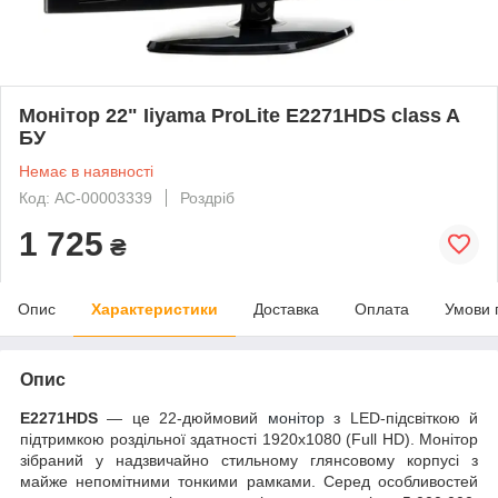
Монітор 22" Iiyama ProLite E2271HDS class A
БУ
Немає в наявності
Код: AC-00003339
Роздріб
1 725
₴
Опис
Характеристики
Доставка
Оплата
Умови 
Опис
E2271HDS
— це 22-дюймовий
монітор
з LED-підсвіткою й
підтримкою роздільної здатності 1920х1080 (Full HD). Монітор
зібраний у надзвичайно стильному глянсовому корпусі з
майже непомітними тонкими рамками. Серед особливостей