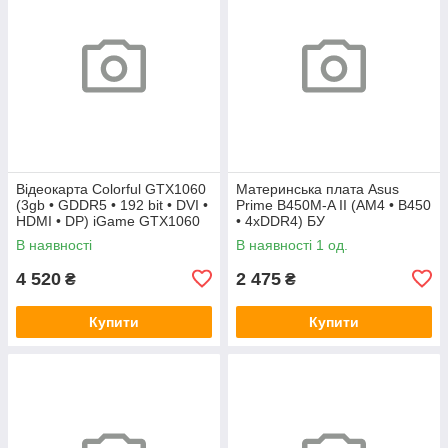
Відеокарта Colorful GTX1060
Материнська плата Asus
(3gb • GDDR5 • 192 bit • DVI •
Prime B450M-A II (AM4 • B450
HDMI • DP) iGame GTX1060
• 4xDDR4) БУ
Vulcan U 3G БУ
В наявності
В наявності 1 од.
4 520
2 475
₴
₴
Купити
Купити