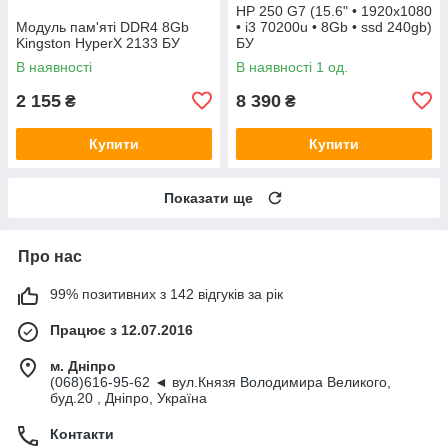
HP 250 G7 (15.6" • 1920х1080
Модуль пам'яті DDR4 8Gb
• i3 70200u • 8Gb • ssd 240gb)
Kingston HyperX 2133 БУ
БУ
В наявності
В наявності 1 од.
2 155
8 390
₴
₴
Купити
Купити
Показати ще
Про нас
99% позитивних з 142 відгуків за рік
Працює з 12.07.2016
м. Дніпро
(068)616-95-62 ◄ вул.Князя Володимира Великого,
буд.20 , Дніпро, Україна
Контакти