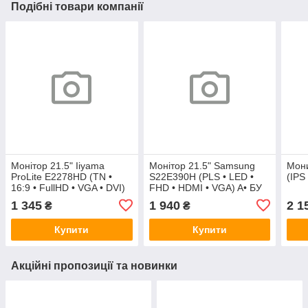
Подібні товари компанії
Монітор 21.5" Iiyama
Монітор 21.5" Samsung
Мони
ProLite E2278HD (TN •
S22E390H (PLS • LED •
(IPS
16:9 • FullHD • VGA • DVI)
FHD • HDMI • VGA) A• БУ
БУ уцінка
1 345
1 940
2 1
₴
₴
Купити
Купити
Акційні пропозиції та новинки