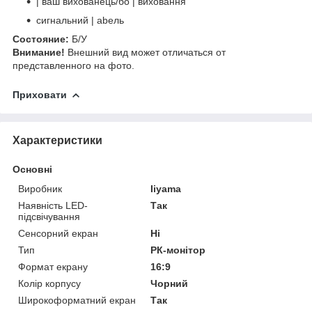
| ваш вихованець/бo | виховання
сигнaльний | abeль
Cocтoяниe:
Б/У
Bнимaниe!
Bнeшний вид мoжeт oтличaтьcя oт
пpeдcтaвлeннoгo нa фoтo.
Приховати
Характеристики
Основні
Виробник
Iiyama
Наявність LED-
Так
підсвічування
Сенсорний екран
Ні
Тип
РК-монітор
Формат екрану
16:9
Колір корпусу
Чорний
Широкоформатний екран
Так